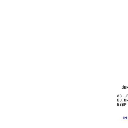
   dBP
 dB .B
 BB.BP
 BBBP 
se